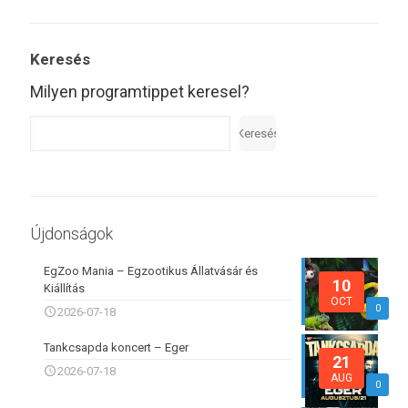
Keresés
Milyen programtippet keresel?
Keresés
Újdonságok
EgZoo Mania – Egzootikus Állatvásár és
10
Kiállítás
OCT
0
2026-07-18
Tankcsapda koncert – Eger
21
2026-07-18
AUG
0