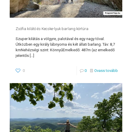
Zsófia kilátó és Kecske-lyuk barlang körtúra
Szuper kilátás a völgyre, palotával és egy nagy tóval.
Útközben egy király lábnyoma és két állati barlang. Táv: 8,7
kmNehézségi szint: KönnyűEmelkedő: 487m (az emelkedő
jelentős
[…]
0
0
Ovass tovább