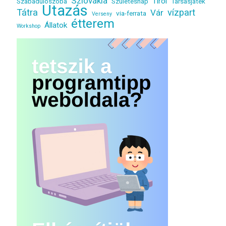
Szlovákia
Tirol
Szabadulószoba
Születésnap
Társasjáték
Utazás
Tátra
vízpart
Vár
via-ferrata
Verseny
étterem
Állatok
Workshop