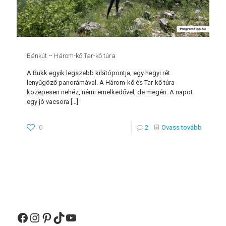
Bánkút – Három-kő Tar-kő túra
A Bükk egyik legszebb kilátópontja, egy hegyi rét
lenyűgöző panorámával. A Három-kő és Tar-kő túra
közepesen nehéz, némi emelkedővel, de megéri. A napot
egy jó vacsora
[…]
0
2
Ovass tovább
Facebook
Instagram
Pinterest
TikTok
YouTube