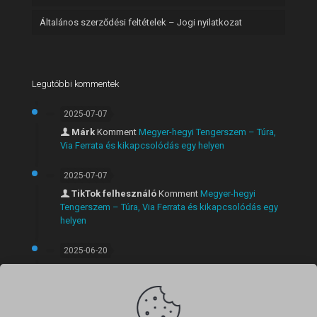
Általános szerződési feltételek – Jogi nyilatkozat
Legutóbbi kommentek
2025-07-07
Márk
Komment
Megyer-hegyi Tengerszem – Túra,
Via Ferrata és kikapcsolódás egy helyen
2025-07-07
TikTok felhesználó
Komment
Megyer-hegyi
Tengerszem – Túra, Via Ferrata és kikapcsolódás egy
helyen
2025-06-20
Márk
Komment
Látványos rövid túra Szentendrén:
Anna-völgyi vízesés, Lajos-forrás és panorámás kilátó
egy útvonalon