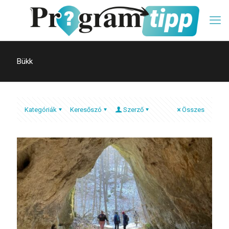
Bükk
Kategóriák
Keresőszó
Szerző
Összes