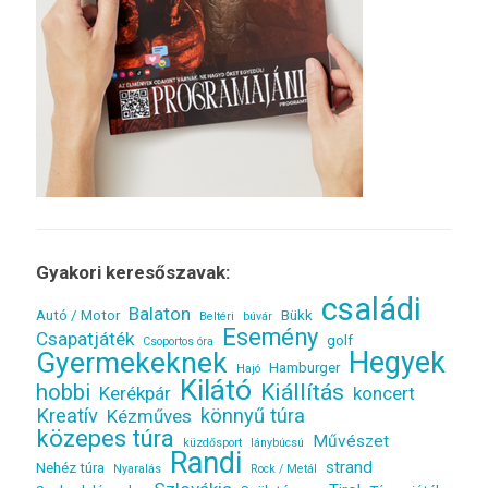
Gyakori keresőszavak:
családi
Balaton
Autó / Motor
Bükk
Beltéri
búvár
Esemény
Csapatjáték
golf
Csoportos óra
Gyermekeknek
Hegyek
Hamburger
Hajó
Kilátó
Kiállítás
hobbi
Kerékpár
koncert
Kreatív
könnyű túra
Kézműves
közepes túra
Művészet
küzdősport
lánybúcsú
Randi
strand
Nehéz túra
Nyaralás
Rock / Metál