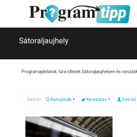
Sátoraljaujhely
Programajánlatok, túra ötletek Sátoraljaujhelyen és vonzá
Szűrés
Kategóriák
Keresőszó
Szerző