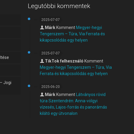
Legutóbbi kommentek
2025-07-07
Márk
Komment
Megyer-hegyi
Tengerszem – Túra, Via Ferrata és
kikapcsolódás egy helyen
2025-07-07
ltése
TikTok felhesználó
Komment
Megyer-hegyi Tengerszem – Túra, Via
Ferrata és kikapcsolódás egy helyen
 – Jogi
2025-06-20
Márk
Komment
Látványos rövid
túra Szentendrén: Anna-völgyi
vízesés, Lajos-forrás és panorámás
kilátó egy útvonalon