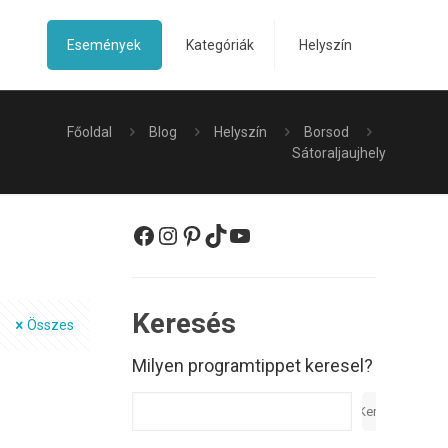
Események
Kategóriák
Helyszín
Főoldal
Blog
Helyszín
Borsod
Sátoraljaujhely
Facebook
Instagram
Pinterest
TikTok
YouTube
Keresés
Összes
Milyen programtippet keresel?
Keresés