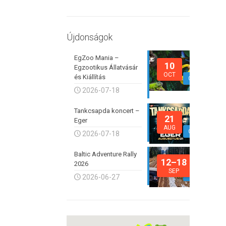
Újdonságok
EgZoo Mania –
10
Egzootikus Állatvásár
OCT
és Kiállítás
0
2026-07-18
Tankcsapda koncert –
21
Eger
AUG
0
2026-07-18
Baltic Adventure Rally
12–18
2026
SEP
0
2026-06-27