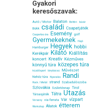
Gyakori
keresőszavak:
Balaton
Autó / Motor
Beltéri
búvár
családi
Csapatjáték
Bükk
Esemény
golf
Csoportos óra
Gyermekeknek
Hajó
Hegyek
hobbi
Hamburger
Kilátó
Kiállítás
Kerékpár
Kreatív
koncert
Kézműves
közepes túra
könnyű túra
Művészet
küzdősport
lánybúcsú
Randi
Nehéz túra
Nyaralás
strand
Szabadulószoba
Rock / Metál
Szlovákia
Tirol
Születésnap
Utazás
Tátra
Társasjáték
vízpart
Vár
via-ferrata
Verseny
étterem
Állatok
Workshop