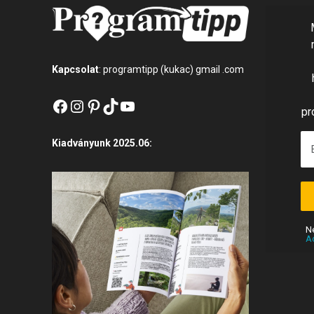
Kapcsolat
: programtipp (kukac) gmail .com
Facebook
Instagram
Pinterest
TikTok
YouTube
pr
Kiadványunk 2025.06:
N
A