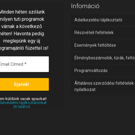
Infomáció
Minden héten szólunk
milyen tuti programok
Adatkezelési tájékoztató
várnak a következő
Részvételi feltételek
héten! Havonta pedig
meglepünk egy új
Események feltöltése
ogramajánló füzettel is!
Élménybeszámolók, túrák, feltö
Programváltozás
Általános szerződési feltételek
nyilatkozat
em
vacak spaokat!
küldünk
datvédelmi tájékoztatónkat
itt találod