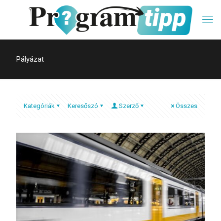
Pályázat
Kategóriák
Keresőszó
Szerző
Összes