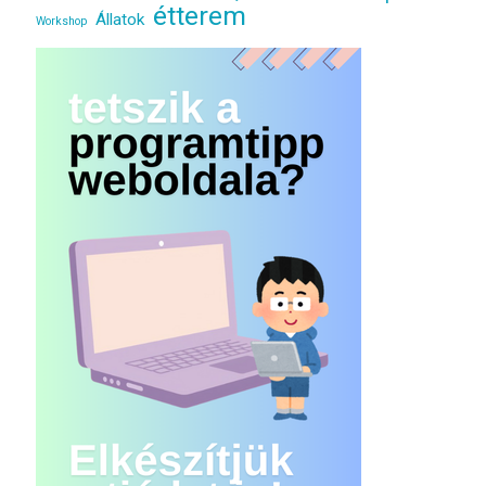
étterem
Állatok
Workshop