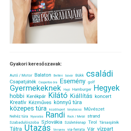
Gyakori keresőszavak:
családi
Balaton
Autó / Motor
Bükk
Beltéri
búvár
Esemény
Csapatjáték
golf
Csoportos óra
Gyermekeknek
Hegyek
Hamburger
Hajó
Kilátó
Kiállítás
hobbi
Kerékpár
koncert
Kreatív
könnyű túra
Kézműves
közepes túra
Művészet
küzdősport
lánybúcsú
Randi
strand
Nehéz túra
Nyaralás
Rock / Metál
Szlovákia
Tirol
Szabadulószoba
Születésnap
Társasjáték
Utazás
Tátra
vízpart
Vár
via-ferrata
Verseny