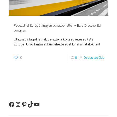
Fedezd fel Európát ingyen vonatbérlettel! – Ez a DiscoverEU
program
Utaznál, világot látnál, de szűk a költségvetésed? Az
Európai Unió fantasztikus lehetőséget kínál a fiataloknak!
0
0
Ovass tovább
Facebook
Instagram
Pinterest
TikTok
YouTube