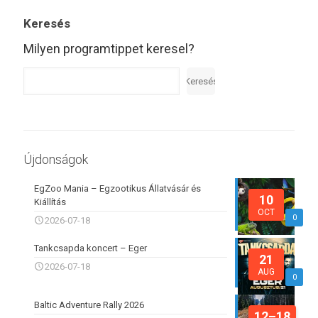
Keresés
Milyen programtippet keresel?
Keresés
Újdonságok
EgZoo Mania – Egzootikus Állatvásár és
10
Kiállítás
OCT
0
2026-07-18
Tankcsapda koncert – Eger
21
2026-07-18
AUG
0
Baltic Adventure Rally 2026
12–18