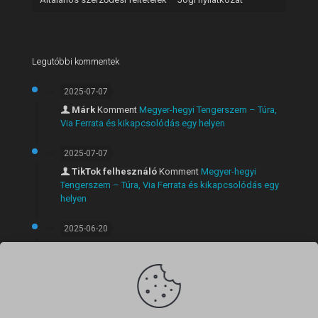
Legutóbbi kommentek
2025-07-07
Márk
Komment
Megyer-hegyi Tengerszem – Túra,
Via Ferrata és kikapcsolódás egy helyen
2025-07-07
TikTok felhesználó
Komment
Megyer-hegyi
Tengerszem – Túra, Via Ferrata és kikapcsolódás egy
helyen
2025-06-20
Márk
Komment
Látványos rövid túra Szentendrén:
Anna-völgyi vízesés, Lajos-forrás és panorámás kilátó
egy útvonalon