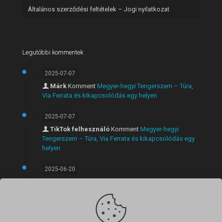
Általános szerződési feltételek – Jogi nyilatkozat
Legutóbbi kommentek
2025-07-07
Márk
Komment
Megyer-hegyi Tengerszem – Túra,
Via Ferrata és kikapcsolódás egy helyen
2025-07-07
TikTok felhesználó
Komment
Megyer-hegyi
Tengerszem – Túra, Via Ferrata és kikapcsolódás egy
helyen
2025-06-20
Márk
Komment
Látványos rövid túra Szentendrén:
Anna-völgyi vízesés, Lajos-forrás és panorámás kilátó
egy útvonalon