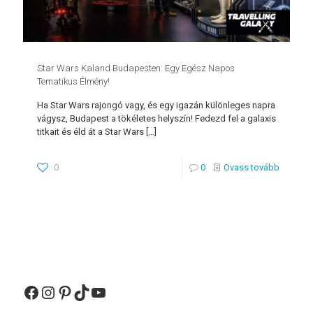
Star Wars Kaland Budapesten: Egy Egész Napos
Tematikus Élmény!
Ha Star Wars rajongó vagy, és egy igazán különleges napra
vágysz, Budapest a tökéletes helyszín! Fedezd fel a galaxis
titkait és éld át a Star Wars
[…]
0
0
Ovass tovább
Facebook
Instagram
Pinterest
TikTok
YouTube