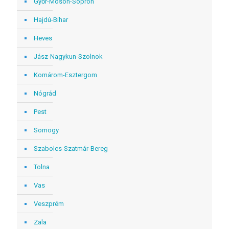
Győr-Moson-Sopron
Hajdú-Bihar
Heves
Jász-Nagykun-Szolnok
Komárom-Esztergom
Nógrád
Pest
Somogy
Szabolcs-Szatmár-Bereg
Tolna
Vas
Veszprém
Zala