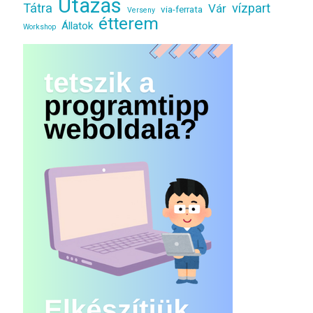
Utazás
Tátra
vízpart
Vár
via-ferrata
Verseny
étterem
Állatok
Workshop