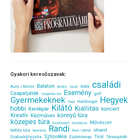
Gyakori keresőszavak:
családi
Balaton
Autó / Motor
Bükk
Beltéri
búvár
Esemény
Csapatjáték
golf
Csoportos óra
Gyermekeknek
Hegyek
Hamburger
Hajó
Kilátó
Kiállítás
hobbi
Kerékpár
koncert
Kreatív
könnyű túra
Kézműves
közepes túra
Művészet
küzdősport
lánybúcsú
Randi
strand
Nehéz túra
Nyaralás
Rock / Metál
Szlovákia
Tirol
Szabadulószoba
Születésnap
Társasjáték