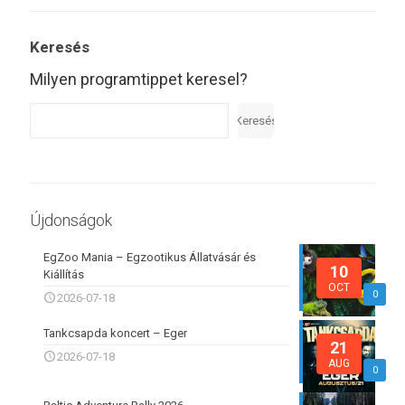
Keresés
Milyen programtippet keresel?
Keresés
Újdonságok
EgZoo Mania – Egzootikus Állatvásár és
10
Kiállítás
OCT
0
2026-07-18
Tankcsapda koncert – Eger
21
2026-07-18
AUG
0