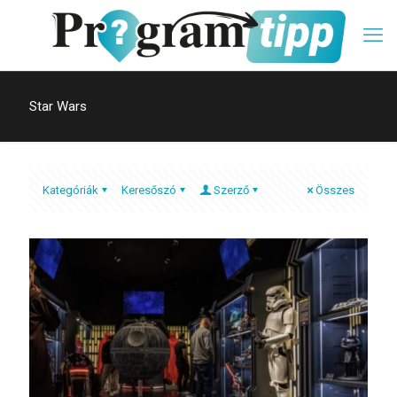
Star Wars
Kategóriák
Keresőszó
Szerző
Összes