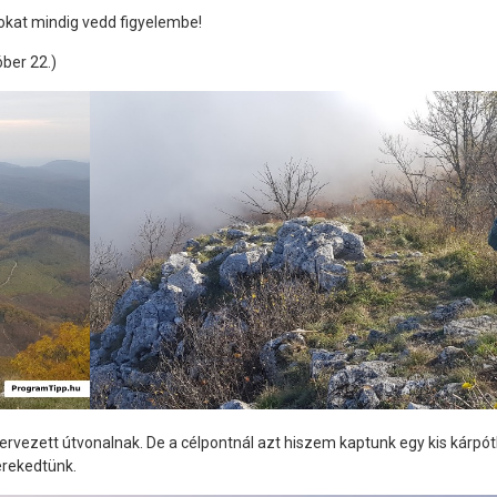
yokat mindig vedd figyelembe!
óber 22.)
rvezett útvonalnak. De a célpontnál azt hiszem kaptunk egy kis kárpót
kerekedtünk.