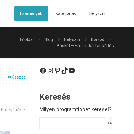
Események
Kategóriák
Helyszín
Főoldal
Blog
Helyszín
Borsod
Bánkút – Három-kő Tar-kő túra
Facebook
Instagram
Pinterest
TikTok
YouTube
Összes
Keresés
Milyen programtippet keresel?
Kategóriák
Keresés