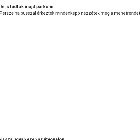
le is tudtok majd parkolni.
 Persze ha busszal érkeztek mindenképp nézzétek meg a menetrendet
vissza ugyan ezen az útvonalon