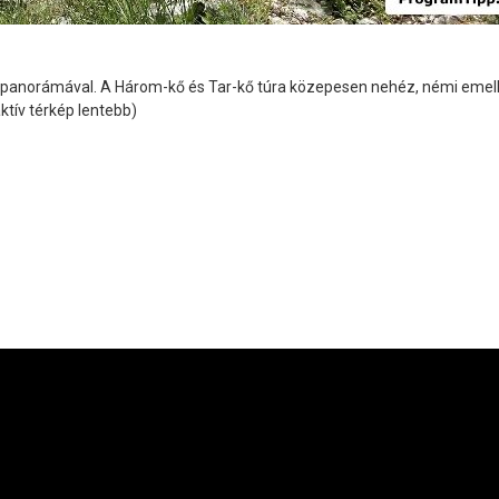
ző panorámával. A Három-kő és Tar-kő túra közepesen nehéz, némi emel
ktív térkép lentebb)