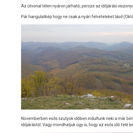
Az útvonal télen nyáron járható, persze az időjárási viszon
Pár hangulatkép hogy ne csak a nyári felvételeket lásd (Okt
Novemberben esős szutyok időben indultunk neki a már bete
időjárástól. Vagy mondhatjuk úgy is, hogy az esős idő felé 