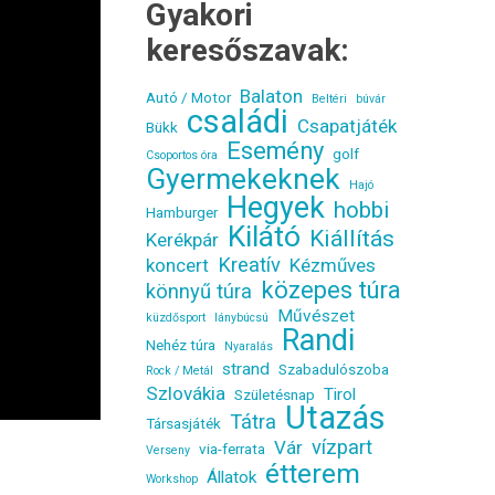
Gyakori
keresőszavak:
Balaton
Autó / Motor
Beltéri
búvár
családi
Csapatjáték
Bükk
Esemény
golf
Csoportos óra
Gyermekeknek
Hajó
Hegyek
hobbi
Hamburger
Kilátó
Kiállítás
Kerékpár
Kreatív
koncert
Kézműves
közepes túra
könnyű túra
Művészet
küzdősport
lánybúcsú
Randi
Nehéz túra
Nyaralás
strand
Szabadulószoba
Rock / Metál
Szlovákia
Tirol
Születésnap
Utazás
Tátra
Társasjáték
vízpart
Vár
via-ferrata
Verseny
étterem
Állatok
Workshop