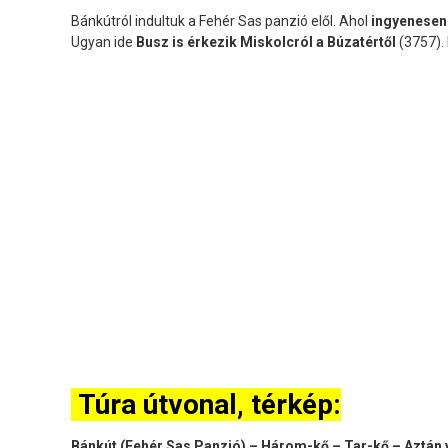
Bánkútról indultuk a Fehér Sas panzió elől. Ahol
ingyenesen 
Ugyan ide
Busz is érkezik Miskolcról a Búzatértől
(3757).
Túra útvonal, térkép:
Bánkút (Fehér Sas Panzió) – Három-kő – Tar-kő – Aztán 