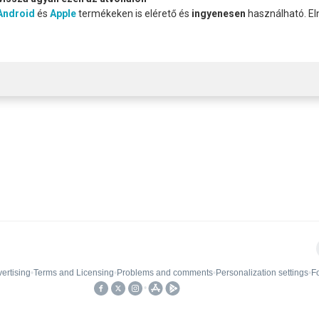
Android
és
Apple
termékeken is elérető és
ingyenesen
használható. El