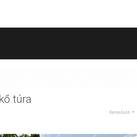
kő túra
Keresőszó