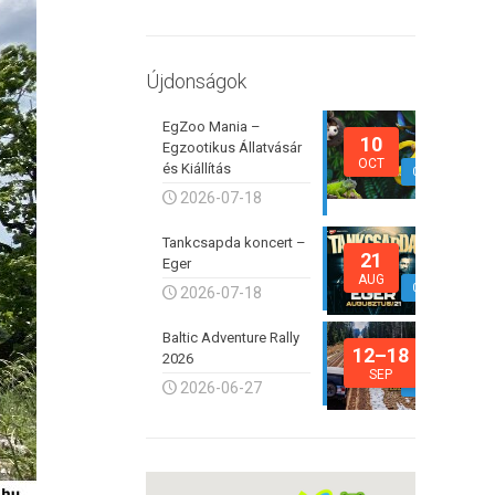
Újdonságok
EgZoo Mania –
10
Egzootikus Állatvásár
OCT
és Kiállítás
0
2026-07-18
Tankcsapda koncert –
21
Eger
AUG
0
2026-07-18
Baltic Adventure Rally
12–18
2026
SEP
0
2026-06-27