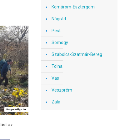
Komárom-Esztergom
Nógrád
Pest
Somogy
Szabolcs-Szatmár-Bereg
Tolna
Vas
Veszprém
Zala
lást az