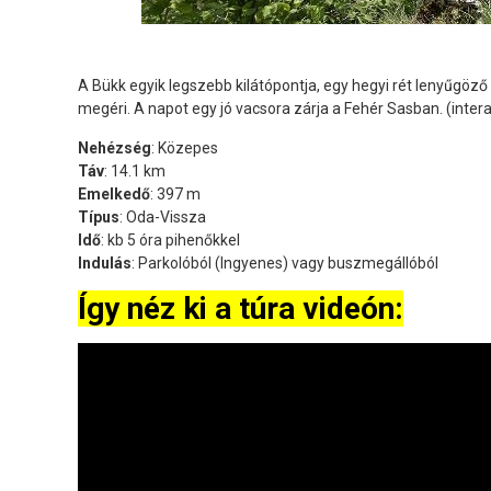
A Bükk egyik legszebb kilátópontja, egy hegyi rét lenyűgö
megéri. A napot egy jó vacsora zárja a Fehér Sasban. (intera
Nehézség
: Közepes
Táv
: 14.1 km
Emelkedő
: 397 m
Típus
: Oda-Vissza
Idő
: kb 5 óra pihenőkkel
Indulás
: Parkolóból (Ingyenes) vagy buszmegállóból
Így néz ki a túra videón: