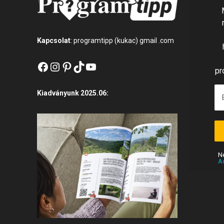
Kapcsolat
: programtipp (kukac) gmail .com
Facebook
Instagram
Pinterest
TikTok
YouTube
pr
Kiadványunk 2025.06:
N
A