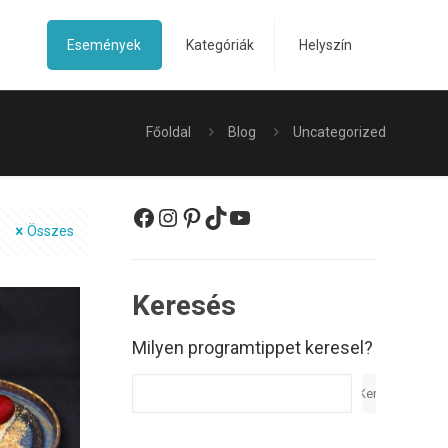
Események
Kategóriák
Helyszín
Főoldal
Blog
Uncategorized
Facebook
Instagram
Pinterest
TikTok
YouTube
Összes
Keresés
Milyen programtippet keresel?
Keresés