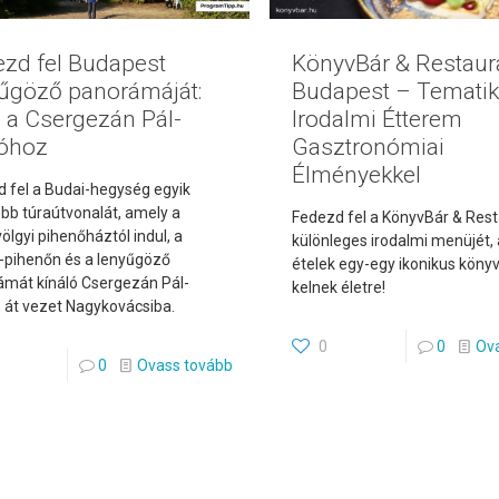
zd fel Budapest
KönyvBár & Restaur
űgöző panorámáját:
Budapest – Temati
 a Csergezán Pál-
Irodalmi Étterem
tóhoz
Gasztronómiai
Élményekkel
 fel a Budai-hegység egyik
bb túraútvonalát, amely a
Fedezd fel a KönyvBár & Res
ölgyi pihenőháztól indul, a
különleges irodalmi menüjét, 
-pihenőn és a lenyűgöző
ételek egy-egy ikonikus könyv 
mát kínáló Csergezán Pál-
kelnek életre!
n át vezet Nagykovácsiba.
0
0
Ova
0
Ovass tovább