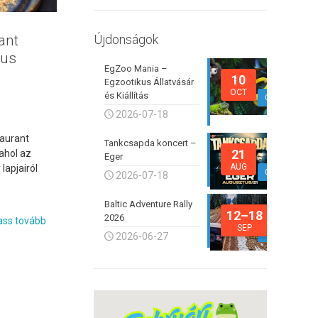
Újdonságok
ant
kus
EgZoo Mania –
10
Egzootikus Állatvásár
OCT
és Kiállítás
0
2026-07-18
taurant
Tankcsapda koncert –
21
ahol az
Eger
AUG
lapjairól
0
2026-07-18
Baltic Adventure Rally
12–18
2026
ss tovább
SEP
0
2026-06-27