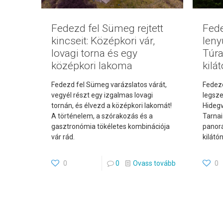
Fedezd fel Sümeg rejtett
Fede
kincseit: Középkori vár,
leny
lovagi torna és egy
Túra
középkori lakoma
kilá
Fedezd fel Sümeg varázslatos várát,
Fedezd
vegyél részt egy izgalmas lovagi
legsze
tornán, és élvezd a középkori lakomát!
Hidegv
A történelem, a szórakozás és a
Tarnai
gasztronómia tökéletes kombinációja
panorá
vár rád.
kilátó
0
0
Ovass tovább
0