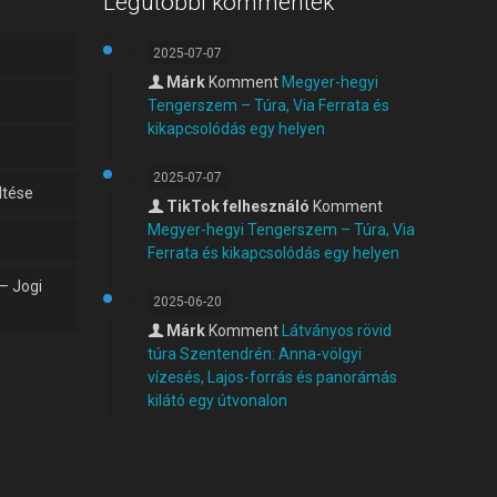
Legutóbbi kommentek
2025-07-07
Márk
Komment
Megyer-hegyi
Tengerszem – Túra, Via Ferrata és
kikapcsolódás egy helyen
2025-07-07
ltése
TikTok felhesználó
Komment
Megyer-hegyi Tengerszem – Túra, Via
Ferrata és kikapcsolódás egy helyen
 – Jogi
2025-06-20
Márk
Komment
Látványos rövid
túra Szentendrén: Anna-völgyi
vízesés, Lajos-forrás és panorámás
kilátó egy útvonalon