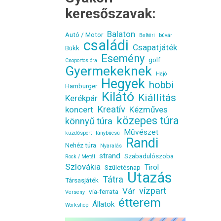
keresőszavak:
Balaton
Autó / Motor
Beltéri
búvár
családi
Csapatjáték
Bükk
Esemény
golf
Csoportos óra
Gyermekeknek
Hajó
Hegyek
hobbi
Hamburger
Kilátó
Kiállítás
Kerékpár
Kreatív
koncert
Kézműves
közepes túra
könnyű túra
Művészet
küzdősport
lánybúcsú
Randi
Nehéz túra
Nyaralás
strand
Szabadulószoba
Rock / Metál
Szlovákia
Tirol
Születésnap
Utazás
Tátra
Társasjáték
vízpart
Vár
via-ferrata
Verseny
étterem
Állatok
Workshop