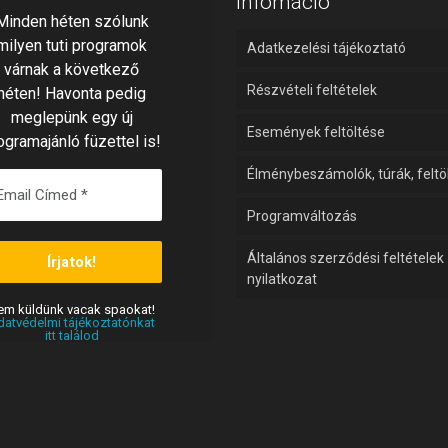
Infomáció
Minden héten szólunk
milyen tuti programok
Adatkezelési tájékoztató
várnak a következő
Részvételi feltételek
héten! Havonta pedig
meglepünk egy új
Események feltöltése
ogramajánló füzettel is!
Élménybeszámolók, túrák, feltö
Programváltozás
Általános szerződési feltételek
nyilatkozat
em
vacak spaokat!
küldünk
datvédelmi tájékoztatónkat
itt találod