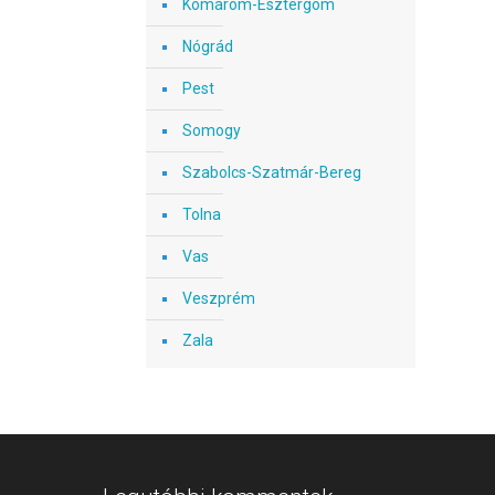
Komárom-Esztergom
Nógrád
Pest
Somogy
Szabolcs-Szatmár-Bereg
Tolna
Vas
Veszprém
Zala