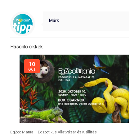
Márk
Hasonló cikkek
10
OCT
EgZoo Mania – Egzootikus Állatvásár és Kiállítás