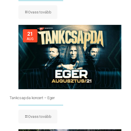
Ovass tovább
21
AUG
Tankcsapda koncert – Eger
Ovass tovább