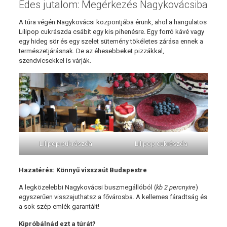
Édes jutalom: Megérkezés Nagykovácsiba
A túra végén Nagykovácsi központjába érünk, ahol a hangulatos
Lilipop cukrászda csábít egy kis pihenésre. Egy forró kávé vagy
egy hideg sör és egy szelet sütemény tökéletes zárása ennek a
természetjárásnak. De az éhesebbeket pizzákkal,
szendvicsekkel is várják.
Lilipop cukrászda
Lilipop cukrászda
Hazatérés: Könnyű visszaút Budapestre
A legközelebbi Nagykovácsi buszmegállóból (
kb 2 percnyire
)
egyszerűen visszajuthatsz a fővárosba. A kellemes fáradtság és
a sok szép emlék garantált!
Kipróbálnád ezt a túrát?