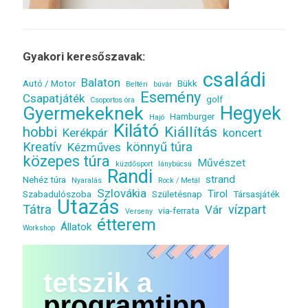
Gyakori keresőszavak:
családi
Balaton
Autó / Motor
Bükk
Beltéri
búvár
Esemény
Csapatjáték
golf
Csoportos óra
Gyermekeknek
Hegyek
Hamburger
Hajó
Kilátó
Kiállítás
hobbi
Kerékpár
koncert
Kreatív
könnyű túra
Kézműves
közepes túra
Művészet
küzdősport
lánybúcsú
Randi
strand
Nehéz túra
Nyaralás
Rock / Metál
Szlovákia
Tirol
Szabadulószoba
Születésnap
Társasjáték
Utazás
Tátra
vízpart
Vár
via-ferrata
Verseny
étterem
Állatok
Workshop