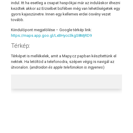
indul. Itt ha esetleg a csapat haspókjai már az induláskor éhezni
kezdtek akkor az Erzsébet büfében még van lehetőségetek egy
gyors kajaszünetre. Innen egy kellemes erdei ösvény vezet
tovább.
Kiindulópont megjelölése – Google térkép link:
https://
maps.app.goo.gl
/LxBHycc3kgS8MjRD9
Térkép:
Térképet is mellékelek, amit a Mapy.cz papban készítettünk el
nektek. Ha letöltöd a telefonodra, szépen végig is navigál az
útvonalon. (
androidon és apple telefonokon is ingyenes
)