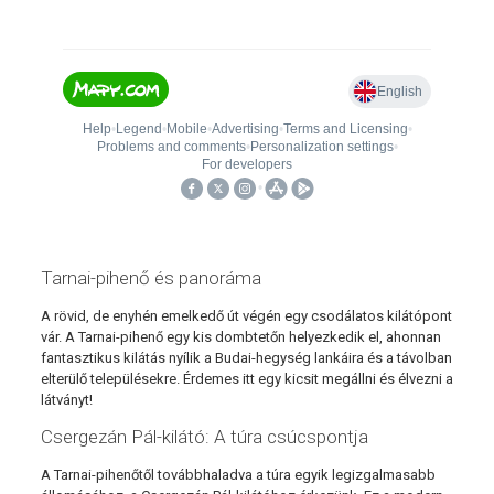
Tarnai-pihenő és panoráma
A rövid, de enyhén emelkedő út végén egy csodálatos kilátópont
vár. A Tarnai-pihenő egy kis dombtetőn helyezkedik el, ahonnan
fantasztikus kilátás nyílik a Budai-hegység lankáira és a távolban
elterülő településekre. Érdemes itt egy kicsit megállni és élvezni a
látványt!
Csergezán Pál-kilátó: A túra csúcspontja
A Tarnai-pihenőtől továbbhaladva a túra egyik legizgalmasabb