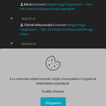
Márk
Komment
Megyer-hegyi Tengerszem – Túra,
Via Ferrata és kikapcsolódás egy helyen
2025-07-07
TikTok felhesználó
Komment
Megyer-hegyi
Tengerszem – Túra, Via Ferrata és kikapcsolódás egy
helyen
2025-06-20
Márk
Komment
Látványos rövid túra Szentendrén:
Anna-völgyi vízesés, Lajos-forrás és panorámás kilátó
egy útvonalon
Ez a weboldal sütiket használ. Kérjük a használathoz fogadd el.
Adatvédelmi szabályzat
.
Tovább olvasom
2025 Programtipp.hu - Programajánló – Minden jog fenntartva
Elfogadom