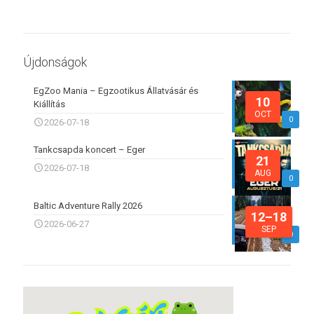
Újdonságok
EgZoo Mania – Egzootikus Állatvásár és
10
Kiállítás
OCT
0
2026-07-18
Tankcsapda koncert – Eger
21
2026-07-18
AUG
0
Baltic Adventure Rally 2026
12–18
2026-06-27
SEP
0