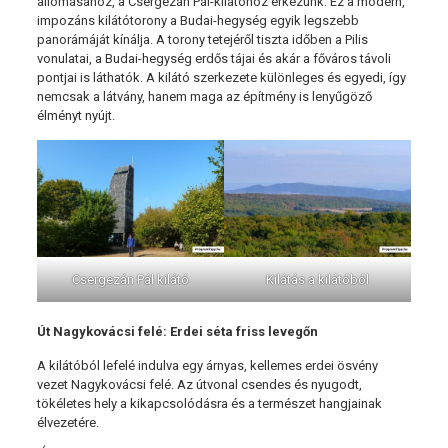
állomásához, a Csergezán Pál-kilátóhoz érkezünk. Ez a modern,
impozáns kilátótorony a Budai-hegység egyik legszebb
panorámáját kínálja. A torony tetejéről tiszta időben a Pilis
vonulatai, a Budai-hegység erdős tájai és akár a főváros távoli
pontjai is láthatók. A kilátó szerkezete különleges és egyedi, így
nemcsak a látvány, hanem maga az építmény is lenyűgöző
élményt nyújt.
Csergezán Pál kilátó
Kilátás a kilátóból
Út Nagykovácsi felé: Erdei séta friss levegőn
A kilátóból lefelé indulva egy árnyas, kellemes erdei ösvény
vezet Nagykovácsi felé. Az útvonal csendes és nyugodt,
tökéletes hely a kikapcsolódásra és a természet hangjainak
élvezetére.