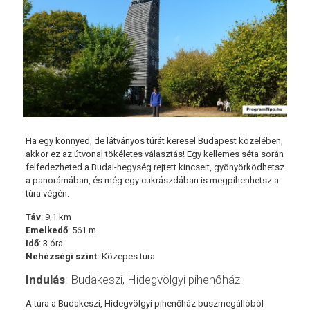
Ha egy könnyed, de látványos túrát keresel Budapest közelében,
akkor ez az útvonal tökéletes választás! Egy kellemes séta során
felfedezheted a Budai-hegység rejtett kincseit, gyönyörködhetsz
a panorámában, és még egy cukrászdában is megpihenhetsz a
túra végén.
Táv
: 9,1 km
Emelkedő
: 561 m
Idő
: 3 óra
Nehézségi szint:
Közepes túra
Indulás
: Budakeszi, Hidegvölgyi pihenőház
A túra a Budakeszi, Hidegvölgyi pihenőház buszmegállóból