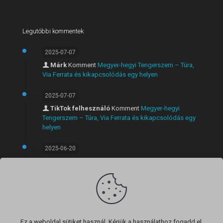
Legutóbbi kommentek
2025-07-07
Márk
Komment
Megyer-hegyi Tengerszem – Túra,
Via Ferrata és kikapcsolódás egy helyen
2025-07-07
TikTok felhesználó
Komment
Megyer-hegyi
Tengerszem – Túra, Via Ferrata és kikapcsolódás egy
helyen
2025-06-20
Márk
Komment
Látványos rövid túra Szentendrén:
Anna-völgyi vízesés, Lajos-forrás és panorámás kilátó
egy útvonalon
Ez a weboldal sütiket használ. Kérjük a használathoz fogadd el.