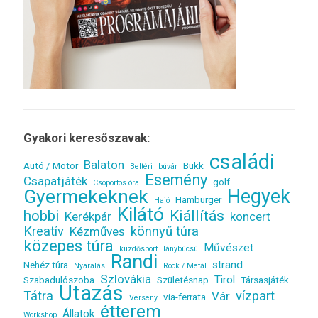
Gyakori keresőszavak:
családi
Balaton
Autó / Motor
Bükk
Beltéri
búvár
Esemény
Csapatjáték
golf
Csoportos óra
Gyermekeknek
Hegyek
Hamburger
Hajó
Kilátó
Kiállítás
hobbi
Kerékpár
koncert
Kreatív
könnyű túra
Kézműves
közepes túra
Művészet
küzdősport
lánybúcsú
Randi
strand
Nehéz túra
Nyaralás
Rock / Metál
Szlovákia
Tirol
Szabadulószoba
Születésnap
Társasjáték
Utazás
Tátra
vízpart
Vár
via-ferrata
Verseny
étterem
Állatok
Workshop