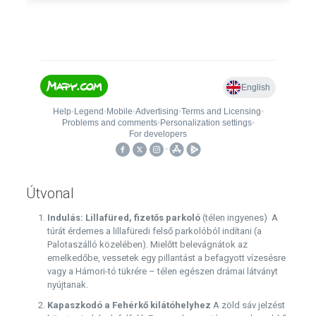
Útvonal
Indulás: Lillafüred, fizetős parkoló
(télen ingyenes) A
túrát érdemes a lillafüredi felső parkolóból indítani (a
Palotaszálló közelében). Mielőtt belevágnátok az
emelkedőbe, vessetek egy pillantást a befagyott vízesésre
vagy a Hámori-tó tükrére – télen egészen drámai látványt
nyújtanak.
Kapaszkodó a Fehérkő kilátóhelyhez
A zöld sáv jelzést