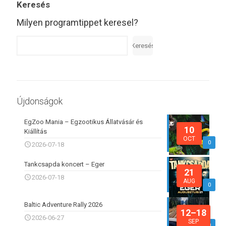
Keresés
Milyen programtippet keresel?
Keresés
Újdonságok
EgZoo Mania – Egzootikus Állatvásár és
10
Kiállítás
OCT
0
2026-07-18
Tankcsapda koncert – Eger
21
2026-07-18
AUG
0
Baltic Adventure Rally 2026
12–18
2026-06-27
SEP
0