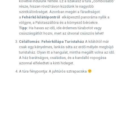
követve indulunk felfelé. Ez a szakasz a túra „combosabb”
része, hiszen rövid távon küzdünk le nagyobb
szintkülönbséget. Azonban megéri a fáradtságot:
a
Fehérkő kilátópontról
elképesztő panoráma nyílik a
völgyre, a Palotaszállóra és a környező bércekre.
Tipp:
Ha havas az idő, ide érdemes túrabotot vagy
csúszásgátlót hozni, mert az útvonal csúszós lehet!
Célállomás: Fehérkőlápa Turistaház
A kilátótól már
csak egy kényelmes, lankás séta az erdő mélyén megbújó
turistaház. Olyan itt a hangulat, mintha megállt volna az idő.
A ház barátságos, családias, és a kandalló ropogása
azonnal elfeledteti a kinti hideget.
A túra fénypontja: A juhtúrós sztrapacska