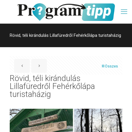
Rövid, téli kirándulás Lillafüredről Fehérkőlápa turistaházig
Összes
Rövid, téli kirándulás
Lillafüredről Fehérkőlápa
turistaházig