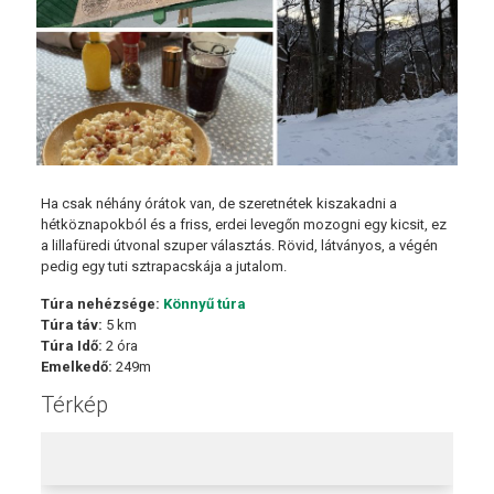
Ha csak néhány órátok van, de szeretnétek kiszakadni a
hétköznapokból és a friss, erdei levegőn mozogni egy kicsit, ez
a lillafüredi útvonal szuper választás. Rövid, látványos, a végén
pedig egy tuti sztrapacskája a jutalom.
Túra nehézsége:
Könnyű túra
Túra táv:
5 km
Túra Idő:
2 óra
Emelkedő:
249m
Térkép