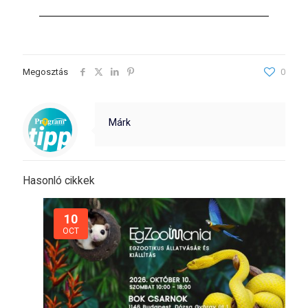
Megosztás
0
Márk
Hasonló cikkek
10
OCT