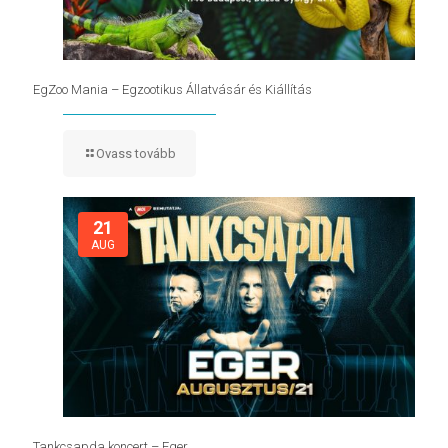
EgZoo Mania – Egzootikus Állatvásár és Kiállítás
Ovass tovább
21
AUG
Tankcsapda koncert – Eger