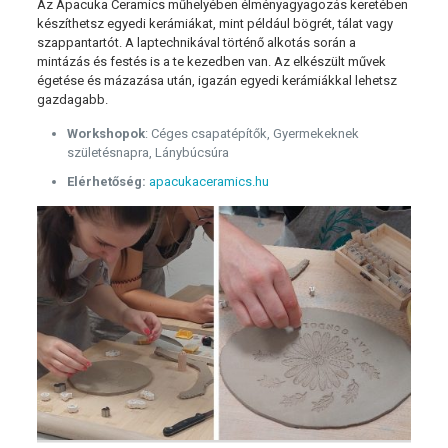
Az Apacuka Ceramics műhelyében élményagyagozás keretében
készíthetsz egyedi kerámiákat, mint például bögrét, tálat vagy
szappantartót. A laptechnikával történő alkotás során a
mintázás és festés is a te kezedben van. Az elkészült művek
égetése és mázazása után, igazán egyedi kerámiákkal lehetsz
gazdagabb.
Workshopok
: Céges csapatépítők, Gyermekeknek
születésnapra, Lánybúcsúra
Elérhetőség:
apacukaceramics.hu