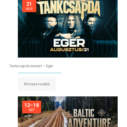
21
AUG
Tankcsapda koncert – Eger
Ovass tovább
12–18
SEP