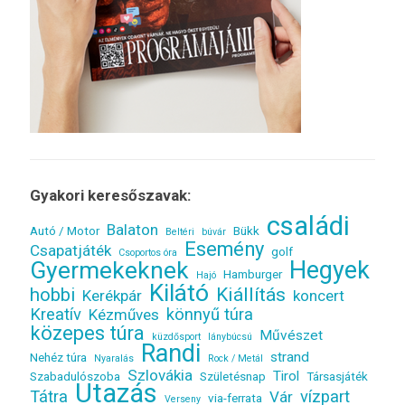
Gyakori keresőszavak:
családi
Balaton
Autó / Motor
Bükk
Beltéri
búvár
Esemény
Csapatjáték
golf
Csoportos óra
Gyermekeknek
Hegyek
Hamburger
Hajó
Kilátó
Kiállítás
hobbi
Kerékpár
koncert
Kreatív
könnyű túra
Kézműves
közepes túra
Művészet
küzdősport
lánybúcsú
Randi
strand
Nehéz túra
Nyaralás
Rock / Metál
Szlovákia
Tirol
Szabadulószoba
Születésnap
Társasjáték
Utazás
Tátra
vízpart
Vár
via-ferrata
Verseny