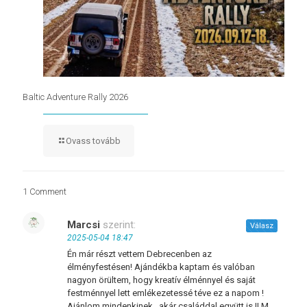
Baltic Adventure Rally 2026
Ovass tovább
1 Comment
Marcsi
szerint:
Válasz
2025-05-04 18:47
Én már részt vettem Debrecenben az
élményfestésen! Ajándékba kaptam és valóban
nagyon örültem, hogy kreatív élménnyel és saját
festménnyel lett emlékezetessé téve ez a napom !
Ajánlom mindenkinek , akár családdal együtt is !! M.