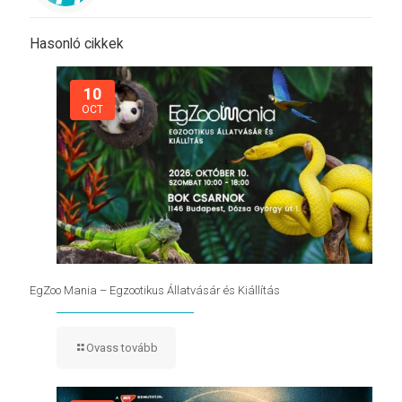
Hasonló cikkek
10
OCT
EgZoo Mania – Egzootikus Állatvásár és Kiállítás
Ovass tovább