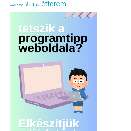
étterem
Állatok
Workshop