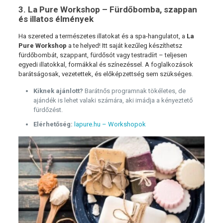
3. La Pure Workshop – Fürdőbomba, szappan
és illatos élmények
Ha szereted a természetes illatokat és a spa-hangulatot, a
La
Pure Workshop
a te helyed! Itt saját kezűleg készíthetsz
fürdőbombát, szappant, fürdősót vagy testradírt – teljesen
egyedi illatokkal, formákkal és színezéssel. A foglalkozások
barátságosak, vezetettek, és előképzettség sem szükséges.
Kiknek ajánlott?
Barátnős programnak tökéletes, de
ajándék is lehet valaki számára, aki imádja a kényeztető
fürdőzést.
Elérhetőség:
lapure.hu – Workshopok