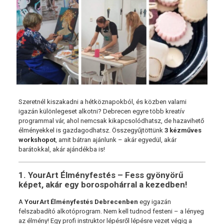
Szeretnél kiszakadni a hétköznapokból, és közben valami
igazán különlegeset alkotni? Debrecen egyre több kreatív
programmal vár, ahol nemcsak kikapcsolódhatsz, de hazavihető
élményekkel is gazdagodhatsz. Összegyűjtöttünk
3 kézműves
workshopot
, amit bátran ajánlunk – akár egyedül, akár
barátokkal, akár ajándékba is!
1. YourArt Élményfestés – Fess gyönyörű
képet, akár egy borospohárral a kezedben!
A
YourArt Élményfestés Debrecenben
egy igazán
felszabadító alkotóprogram. Nem kell tudnod festeni – a lényeg
az élmény! Egy profi instruktor lépésről lépésre vezet végig a