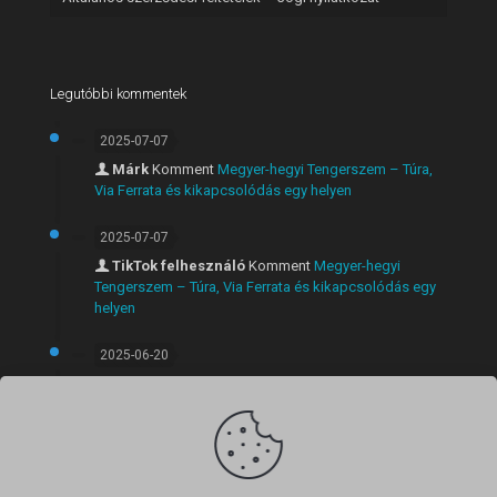
Legutóbbi kommentek
2025-07-07
Márk
Komment
Megyer-hegyi Tengerszem – Túra,
Via Ferrata és kikapcsolódás egy helyen
2025-07-07
TikTok felhesználó
Komment
Megyer-hegyi
Tengerszem – Túra, Via Ferrata és kikapcsolódás egy
helyen
2025-06-20
Márk
Komment
Látványos rövid túra Szentendrén:
Anna-völgyi vízesés, Lajos-forrás és panorámás kilátó
egy útvonalon