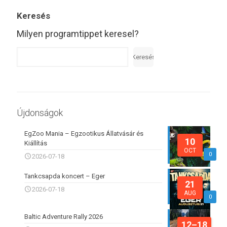
Keresés
Milyen programtippet keresel?
Keresés
Újdonságok
EgZoo Mania – Egzootikus Állatvásár és
10
Kiállítás
OCT
0
2026-07-18
Tankcsapda koncert – Eger
21
2026-07-18
AUG
0
Baltic Adventure Rally 2026
12–18